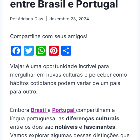
entre Brasil e Portugal
Por
Adriana Dias
dezembro 23, 2024
Compartilhe com seus amigos!
F
T
W
Pi
S
a
w
h
nt
h
Viajar é uma oportunidade incrível para
c
itt
at
er
ar
mergulhar em novas culturas e perceber como
e
er
s
e
e
hábitos cotidianos podem variar de um país
b
A
st
para outro.
o
p
o
p
Embora
Brasil
e
Portugal
compartilhem a
k
língua portuguesa, as
diferenças culturais
entre os dois são
notáveis
e
fascinantes
.
Vamos explorar algumas dessas distinções que