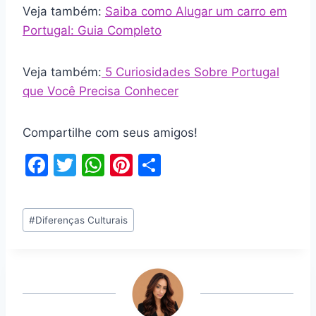
Veja também:
Saiba como Alugar um carro em
Portugal: Guia Completo
Veja também:
5 Curiosidades Sobre Portugal
que Você Precisa Conhecer
Compartilhe com seus amigos!
F
T
W
Pi
S
a
w
h
nt
h
c
itt
at
er
ar
Tags
#
Diferenças Culturais
e
er
s
e
e
do
b
A
st
Post:
o
p
o
p