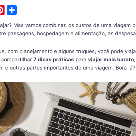
W
Pi
S
nt
h
ajar? Mas vamos combinar, os custos de uma viagem 
t
er
ar
ntre passagens, hospedagem e alimentação, as despes
e
e
st
ue, com planejamento e alguns truques, você pode viaja
 compartilhar
7 dicas práticas
para
viajar mais barato
 e outras partes importantes de uma viagem. Bora lá?