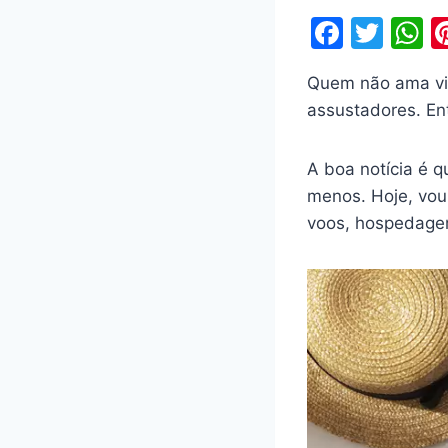
F
T
a
w
h
Quem não ama vi
c
itt
a
assustadores. E
e
er
s
b
A
A boa notícia é q
o
p
menos. Hoje, vou
o
p
voos, hospedagem
k