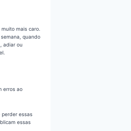
r muito mais caro.
da semana, quando
, adiar ou
el.
 erros ao
 perder essas
ublicam essas