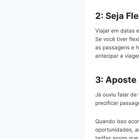
2
:
Seja Fl
Viajar em datas e
Se você tiver fle
as passagens e 
antecipar a viag
3: Aposte 
Já ouviu falar de
precificar passa
Quando isso acon
oportunidades, 
tarifas assim qu