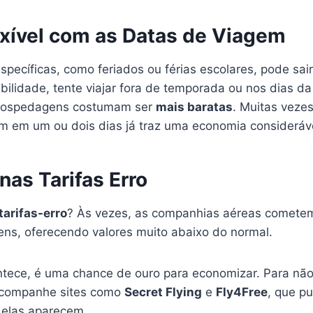
exível com as Datas de Viagem
specíficas, como feriados ou férias escolares, pode sai
xibilidade, tente viajar fora de temporada ou nos dias 
hospedagens costumam ser
mais baratas
. Muitas vezes
em em um ou dois dias já traz uma economia consideráv
nas Tarifas Erro
tarifas-erro
? Às vezes, as companhias aéreas cometem
gens, oferecendo valores muito abaixo do normal.
tece, é uma chance de ouro para economizar. Para não
acompanhe sites como
Secret Flying
e
Fly4Free
, que p
e elas aparecem.