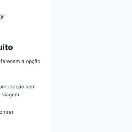
gir
ito
ferecem a opção
acomodação sem
a viagem.
ontrar