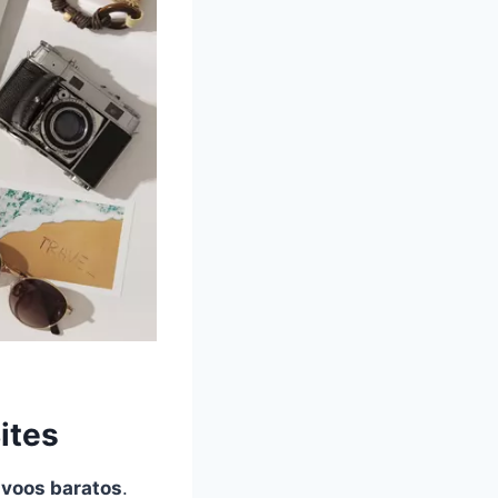
ites
r
voos baratos
.